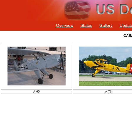
Overview
States
Gallery
Updat
CASA
A-65
A-76